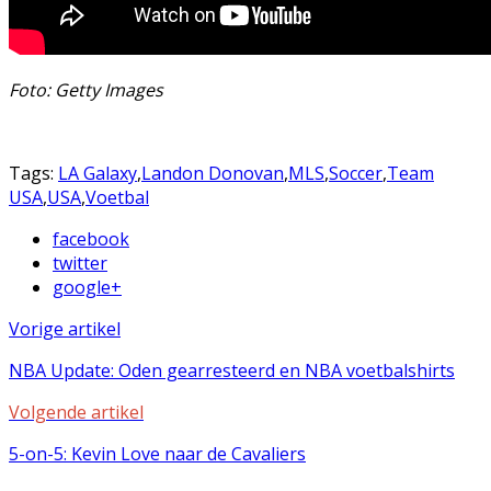
Foto: Getty Images
Tags:
LA Galaxy
,
Landon Donovan
,
MLS
,
Soccer
,
Team
USA
,
USA
,
Voetbal
facebook
twitter
google+
Vorige artikel
NBA Update: Oden gearresteerd en NBA voetbalshirts
Volgende artikel
5-on-5: Kevin Love naar de Cavaliers