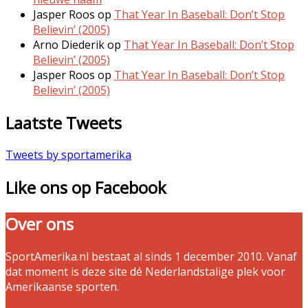
Jasper Roos
op
That Year In Baseball: Don’t Stop
Believin’ (2005)
Arno Diederik
op
That Year In Baseball: Don’t Stop
Believin’ (2005)
Jasper Roos
op
That Year In Baseball: Don’t Stop
Believin’ (2005)
Laatste Tweets
Tweets by sportamerika
Like ons op Facebook
Over ons
SportAmerika.nl bestaat al sinds 1 december 2010. Vanaf
dat moment is deze site dé Nederlandstalige plek voor
Amerikaanse sporten.