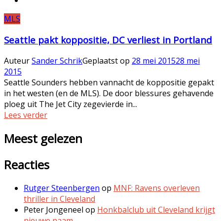
MLS
Seattle pakt koppositie, DC verliest in Portland
Auteur
Sander Schrik
Geplaatst op
28 mei 2015
28 mei
2015
Seattle Sounders hebben vannacht de koppositie gepakt
in het westen (en de MLS). De door blessures gehavende
ploeg uit The Jet City zegevierde in...
Lees verder
Meest gelezen
Reacties
Rutger Steenbergen
op
MNF: Ravens overleven
thriller in Cleveland
Peter Jongeneel
op
Honkbalclub uit Cleveland krijgt
nieuwe naam