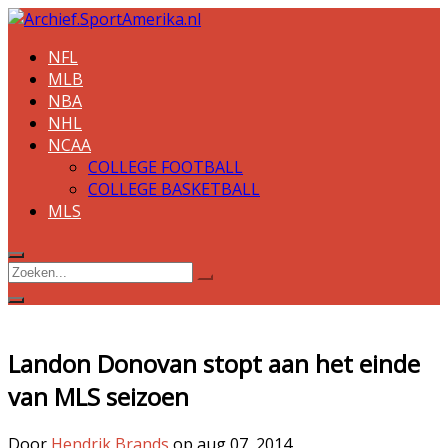
NFL
MLB
NBA
NHL
NCAA
COLLEGE FOOTBALL
COLLEGE BASKETBALL
MLS
Landon Donovan stopt aan het einde
van MLS seizoen
Door
Hendrik Brands
op
aug 07, 2014