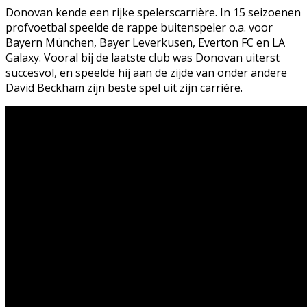
Donovan kende een rijke spelerscarrière. In 15 seizoenen
profvoetbal speelde de rappe buitenspeler o.a. voor
Bayern München, Bayer Leverkusen, Everton FC en LA
Galaxy. Vooral bij de laatste club was Donovan uiterst
succesvol, en speelde hij aan de zijde van onder andere
David Beckham zijn beste spel uit zijn carriére.