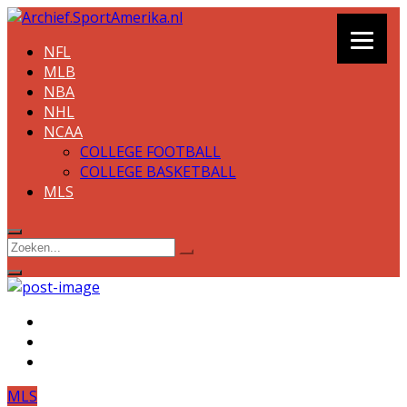
NFL
MLB
NBA
NHL
NCAA
COLLEGE FOOTBALL
COLLEGE BASKETBALL
MLS
MLS