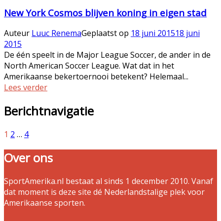
New York Cosmos blijven koning in eigen stad
Auteur
Luuc Renema
Geplaatst op
18 juni 2015
18 juni
2015
De één speelt in de Major League Soccer, de ander in de
North American Soccer League. Wat dat in het
Amerikaanse bekertoernooi betekent? Helemaal...
Lees verder
Berichtnavigatie
1
2
…
4
Over ons
SportAmerika.nl bestaat al sinds 1 december 2010. Vanaf
dat moment is deze site dé Nederlandstalige plek voor
Amerikaanse sporten.