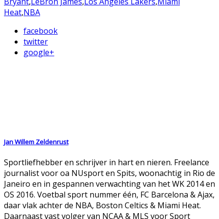
Bryant
,
LeBron James
,
Los Angeles Lakers
,
Miami
Heat
,
NBA
facebook
twitter
google+
Jan Willem Zeldenrust
Sportliefhebber en schrijver in hart en nieren. Freelance
journalist voor oa NUsport en Spits, woonachtig in Rio de
Janeiro en in gespannen verwachting van het WK 2014 en
OS 2016. Voetbal sport nummer één, FC Barcelona & Ajax,
daar vlak achter de NBA, Boston Celtics & Miami Heat.
Daarnaast vast volger van NCAA & MLS voor Sport