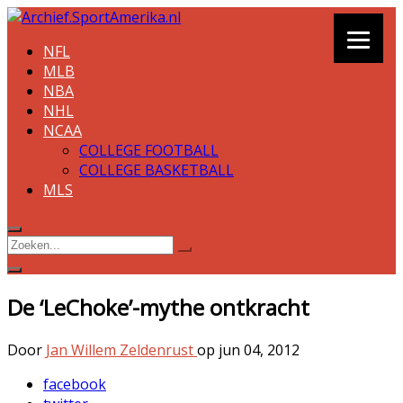
NFL
MLB
NBA
NHL
NCAA
COLLEGE FOOTBALL
COLLEGE BASKETBALL
MLS
De ‘LeChoke’-mythe ontkracht
Door
Jan Willem Zeldenrust
op
jun 04, 2012
facebook