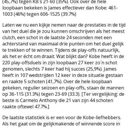
(45,7%) tegen KB´s 21-60 (35%). Ook over de hele
loopbaan bekeken is James effectiever dan Kobe: 461-
1003 (46%) tegen 606-1525 (39.7%)
Laten we nu een kijkje nemen naar de prestaties in de tijd
van het duel die je zou kunnen omschrijven als het meest
clutch, een schot in de laatste 24 seconden met een
achterstand van maximaal drie punten om het duel gelijk
te trekken of te winnen. Tijdens de play-offs natuurlijk,
als het er écht om draait. Wat blijkt dan? Kobe heeft in de
220 play-offsduels in zijn loopbaan 27 keer zo´n schot
genomen, slechts 7 keer had hij succes (25,9%). James
heeft in 107 wedstrijden 12 keer in deze situatie gestaan
en raakte 5 schoten (41,7%). Over de hele loopbaan
gekeken, regulier seizoen en play-offs, staan de mannen
op 36-115 (31.3%) tegen 23-69 (33.3). [Ter vergelijking: de
beste is Carmelo Anthony die 21 van zijn 44 schoten
raakte oftewel 47.7%.]
De laatste statistiek is er een voor de Kobe-liefhebbers.
Als het gaat om de gelijkmakende of winnende score in