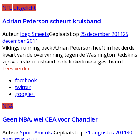
NFL
Uitgelicht
Adrian Peterson scheurt kruisband
Auteur
Joep Smeets
Geplaatst op
25 december 2011
25
december 2011
Vikings running back Adrian Peterson heeft in het derde
kwart van de overwinning tegen de Washington Redskins
zijn voorste kruisband in de linkerknie afgescheurd....
Lees verder
facebook
twitter
google+
NBA
Geen NBA, wel CBA voor Chandler
Auteur
Sport Amerika
Geplaatst op
31 augustus 2011
30
augustus 2011