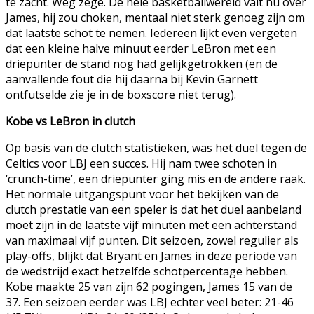
te zacht. Weg zege. De hele basketballwereld valt nu over
James, hij zou choken, mentaal niet sterk genoeg zijn om
dat laatste schot te nemen. Iedereen lijkt even vergeten
dat een kleine halve minuut eerder LeBron met een
driepunter de stand nog had gelijkgetrokken (en de
aanvallende fout die hij daarna bij Kevin Garnett
ontfutselde zie je in de boxscore niet terug).
Kobe vs LeBron in clutch
Op basis van de clutch statistieken, was het duel tegen de
Celtics voor LBJ een succes. Hij nam twee schoten in
‘crunch-time’, een driepunter ging mis en de andere raak.
Het normale uitgangspunt voor het bekijken van de
clutch prestatie van een speler is dat het duel aanbeland
moet zijn in de laatste vijf minuten met een achterstand
van maximaal vijf punten. Dit seizoen, zowel regulier als
play-offs, blijkt dat Bryant en James in deze periode van
de wedstrijd exact hetzelfde schotpercentage hebben.
Kobe maakte 25 van zijn 62 pogingen, James 15 van de
37. Een seizoen eerder was LBJ echter veel beter: 21-46