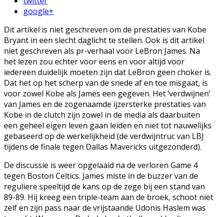
twitter
google+
Dit artikel is niet geschreven om de prestaties van Kobe
Bryant in een slecht daglicht te stellen. Ook is dit artikel
niet geschreven als pr-verhaal voor LeBron James. Na
het lezen zou echter voor eens en voor altijd voor
iedereen duidelijk moeten zijn dat LeBron geen choker is.
Dat het op het scherp van de snede af en toe misgaat, is
voor zowel Kobe als James een gegeven. Het ‘verdwijnen’
van James en de zogenaamde ijzersterke prestaties van
Kobe in de clutch zijn zowel in de media als daarbuiten
een geheel eigen leven gaan leiden en niet tot nauwelijks
gebaseerd op de werkelijkheid (de verdwijntruc van LBJ
tijdens de finale tegen Dallas Mavericks uitgezonderd).
De discussie is weer opgelaaid na de verloren Game 4
tegen Boston Celtics. James miste in de buzzer van de
reguliere speeltijd de kans op de zege bij een stand van
89-89. Hij kreeg een triple-team aan de broek, schoot niet
zelf en zijn pass naar de vrijstaande Udonis Haslem was