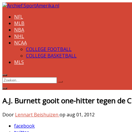
NFL
MLB
NBA
NHL
NCAA
COLLEGE FOOTBALL
COLLEGE BASKETBALL
MLS
A.J. Burnett gooit one-hitter tegen de 
Door
Lennart Beishuizen
op
aug 01, 2012
facebook