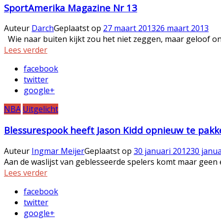
SportAmerika Magazine Nr 13
Auteur
Darch
Geplaatst op
27 maart 2013
26 maart 2013
Wie naar buiten kijkt zou het niet zeggen, maar geloof ons:
Lees verder
facebook
twitter
google+
NBA
Uitgelicht
Blessurespook heeft Jason Kidd opnieuw te pakk
Auteur
Ingmar Meijer
Geplaatst op
30 januari 2012
30 janua
Aan de waslijst van geblesseerde spelers komt maar geen ei
Lees verder
facebook
twitter
google+