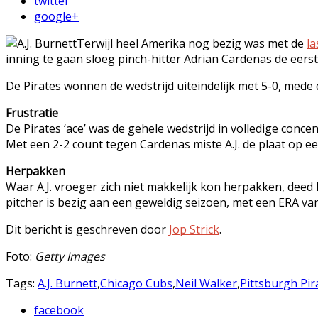
twitter
google+
Terwijl heel Amerika nog bezig was met de
la
inning te gaan sloeg pinch-hitter Adrian Cardenas de eers
De Pirates wonnen de wedstrijd uiteindelijk met 5-0, med
Frustratie
De Pirates ‘ace’ was de gehele wedstrijd in volledige conc
Met een 2-2 count tegen Cardenas miste A.J. de plaat op ee
Herpakken
Waar A.J. vroeger zich niet makkelijk kon herpakken, deed 
pitcher is bezig aan een geweldig seizoen, met een ERA van
Dit bericht is geschreven door
Jop Strick
.
Foto:
Getty Images
Tags:
A.J. Burnett
,
Chicago Cubs
,
Neil Walker
,
Pittsburgh Pir
facebook