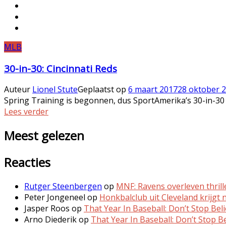
MLB
30-in-30: Cincinnati Reds
Auteur
Lionel Stute
Geplaatst op
6 maart 2017
28 oktober 
Spring Training is begonnen, dus SportAmerika’s 30-in-30
Lees verder
Meest gelezen
Reacties
Rutger Steenbergen
op
MNF: Ravens overleven thrill
Peter Jongeneel
op
Honkbalclub uit Cleveland krijgt
Jasper Roos
op
That Year In Baseball: Don’t Stop Beli
Arno Diederik
op
That Year In Baseball: Don’t Stop Be