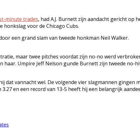
st-minute trades
, had A.J. Burnett zijn aandacht gericht op 
te honkslag voor de Chicago Cubs.
e door een grand slam van tweede honkman Neil Walker.
entratie, maar twee pitches voordat zijn no-no werd verbroken
n haar. Umpire Jeff Nelson gunde Burnett zijn tweede no-hitte
hij dat vannacht wel. De volgende vier slagmannen gingen ma
 3.27 en een record van 13-5 heeft hij een belangrijk aandee
ates