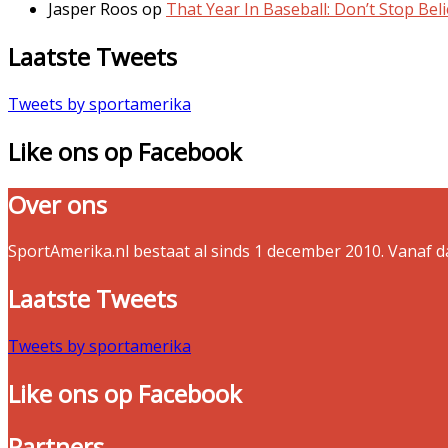
Jasper Roos
op
That Year In Baseball: Don’t Stop Beli
Laatste Tweets
Tweets by sportamerika
Like ons op Facebook
Over ons
SportAmerika.nl bestaat al sinds 1 december 2010. Vanaf 
Laatste Tweets
Tweets by sportamerika
Like ons op Facebook
Partners