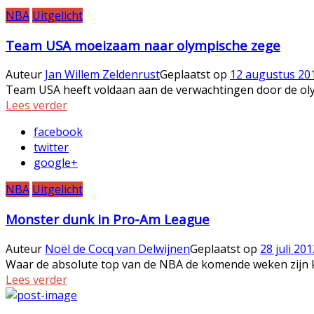
NBA
Uitgelicht
Team USA moeizaam naar olympische zege
Auteur
Jan Willem Zeldenrust
Geplaatst op
12 augustus 20
Team USA heeft voldaan aan de verwachtingen door de olymp
Lees verder
facebook
twitter
google+
NBA
Uitgelicht
Monster dunk in Pro-Am League
Auteur
Noël de Cocq van Delwijnen
Geplaatst op
28 juli 201
Waar de absolute top van de NBA de komende weken zijn ku
Lees verder