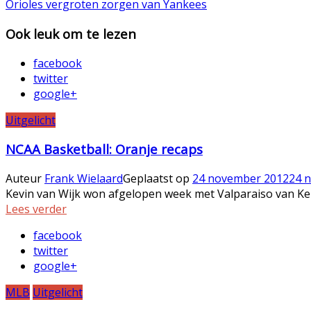
Orioles vergroten zorgen van Yankees
Ook leuk om te lezen
facebook
twitter
google+
Uitgelicht
NCAA Basketball: Oranje recaps
Auteur
Frank Wielaard
Geplaatst op
24 november 2012
24 
Kevin van Wijk won afgelopen week met Valparaiso van Ken
Lees verder
facebook
twitter
google+
MLB
Uitgelicht