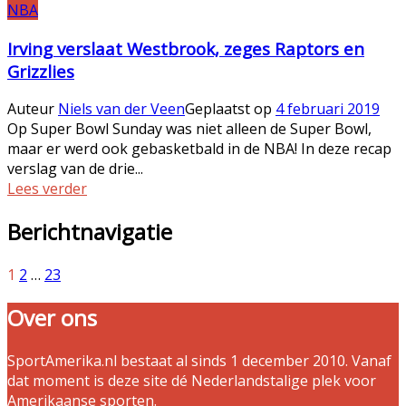
NBA
Irving verslaat Westbrook, zeges Raptors en
Grizzlies
Auteur
Niels van der Veen
Geplaatst op
4 februari 2019
Op Super Bowl Sunday was niet alleen de Super Bowl,
maar er werd ook gebasketbald in de NBA! In deze recap
verslag van de drie...
Lees verder
Berichtnavigatie
1
2
…
23
Over ons
SportAmerika.nl bestaat al sinds 1 december 2010. Vanaf
dat moment is deze site dé Nederlandstalige plek voor
Amerikaanse sporten.