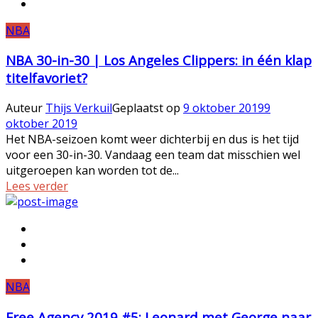
NBA
NBA 30-in-30 | Los Angeles Clippers: in één klap
titelfavoriet?
Auteur
Thijs Verkuil
Geplaatst op
9 oktober 2019
9
oktober 2019
Het NBA-seizoen komt weer dichterbij en dus is het tijd
voor een 30-in-30. Vandaag een team dat misschien wel
uitgeroepen kan worden tot de...
Lees verder
NBA
Free Agency 2019 #5: Leonard met George naar