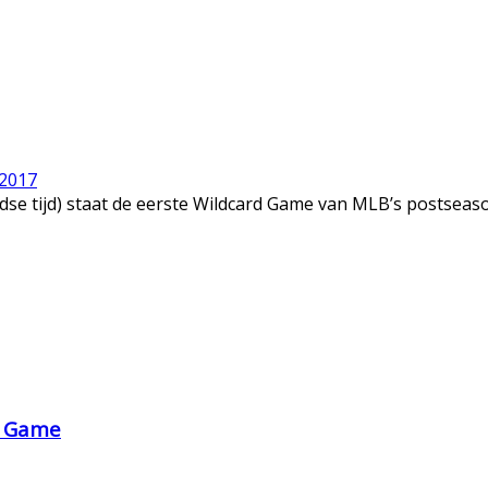
 2017
se tijd) staat de eerste Wildcard Game van MLB’s postseaso
r Game