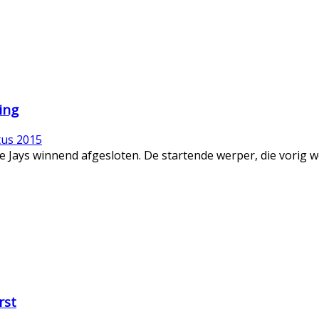
ing
tus 2015
ue Jays winnend afgesloten. De startende werper, die vorig w
rst