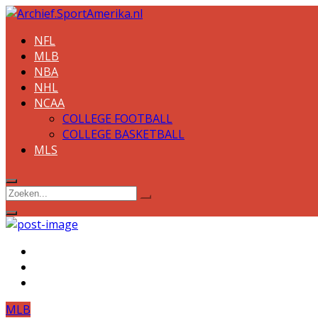
NFL
MLB
NBA
NHL
NCAA
COLLEGE FOOTBALL
COLLEGE BASKETBALL
MLS
MLB