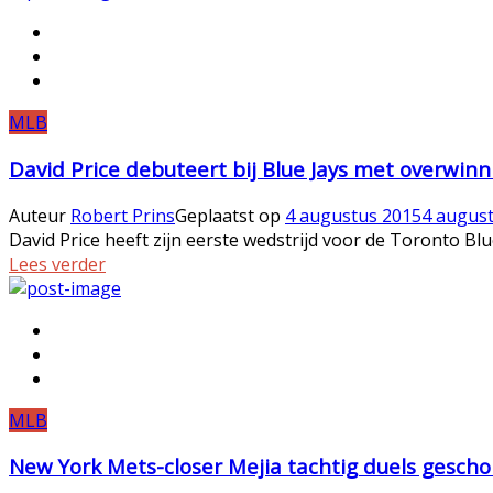
MLB
David Price debuteert bij Blue Jays met overwinn
Auteur
Robert Prins
Geplaatst op
4 augustus 2015
4 augus
David Price heeft zijn eerste wedstrijd voor de Toronto Bl
Lees verder
MLB
New York Mets-closer Mejia tachtig duels gescho