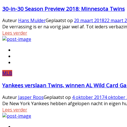
30-in-30 Season Preview 2018: Minnesota Twins
Auteur
Hans Mulder
Geplaatst op
20 maart 2018
22 maart 
De verrassing is er na vorig jaar wel af. Tot ieders verba
Lees verder
MLB
Yankees verslaan Twins, winnen AL Wild Card G
Auteur
Jasper Roos
Geplaatst op
4 oktober 2017
4 oktober
De New York Yankees hebben afgelopen nacht in eigen huis 
Lees verder